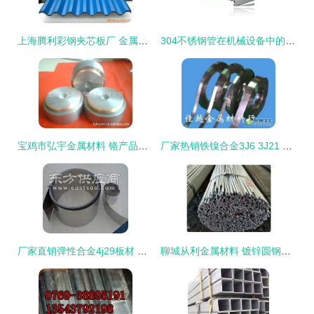
上海腾利彩钢夹芯板厂 金属建材与五金交电产品概览
304不锈钢管在机械设备中的应用与天津盛茂特钢金属材料实业公司的优势
宝鸡市弘宇金属材料 铬产品列表
厂家热销铁镍合金3J6 3J21 3J22 冶金矿产领域的精密之选
厂家直销弹性合金4j29板材 抗疲劳与铁镍定膨胀玻封合金板的理想选择
聊城从利金属材料 镀锌圆钢厂家的优选之选