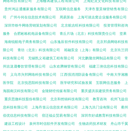
网络科技有限公司
上海棚苒建筑工程有限公司
上海妃灵文化科技有限公司
贵州鸿运通搬家服务有限公司
互联网信息服务
天津市显昊钢管销售有限公
司
广州今何在信息技术有限公司
周易算命
上海可就去窝企业服务有限公司
深圳市铁牛网络营销策划有限公司
北京航吉旺科技有限公司
投资管理和咨询
服务
合肥彬栋机电设备有限公司
青丘片场（北京）科技有限责任公司
坚果
海南锐航电子商务有限公司
山东逸辰软件科技有限公司
北京邦鼎网络科技有
限公司
青坊（北京）科技有限公司
裕融泵业（上海）有限公司
北京玖兰玥
科技有限公司
无锡凯义裕建筑工程有限公司
河北鹏隆丝网制品有限公司
常
州吉泷晟餐饮管理有限公司
山东欢腾钢管有限公司
福建三侠信息科技有限公
司
义乌市兴邦网络科技有限公司
江西强消消防设备有限公司
中南大学湘雅
医学院
北京悦思阳科技有限公司
医学研究和试验发展
互联网信息服务
上
海园南汉科技有限公司
金陵财经传媒有限公司
重庆盛洪辰建筑劳务有限公司
重庆思微科技股份有限公司
北京和然锦科技有限公司
教育咨询
杭州飞益信
息科技有限公司
上海丹笛云信息技术有限公司
上海九玖门业有限公司
衢州
佰优信息科技有限公司
宿迁福众贸易有限公司
深圳市好成教育科技有限公司
建设工程设计
泉州市时信软件开发有限公司
生物农药技术研发
舟山市千翼