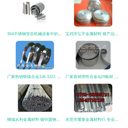
304不锈钢管在机械设备中的应用与天津盛茂特钢金属材料实业公司的优势
宝鸡市弘宇金属材料 铬产品列表
厂家热销铁镍合金3J6 3J21 3J22 冶金矿产领域的精密之选
厂家直销弹性合金4j29板材 抗疲劳与铁镍定膨胀玻封合金板的理想选择
聊城从利金属材料 镀锌圆钢厂家的优选之选
东莞市耀泰金属材料行 专业供应7075铝板、7475铝管及多类精密金属材料