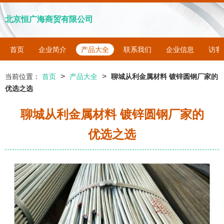
北京恒广海商贸有限公司
首页
企业简介
产品大全
联系我们
企业信息
访客
>
>
当前位置：
首页
产品大全
聊城从利金属材料 镀锌圆钢厂家的
优选之选
聊城从利金属材料 镀锌圆钢厂家的
优选之选